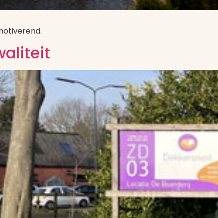
motiverend.
liteit