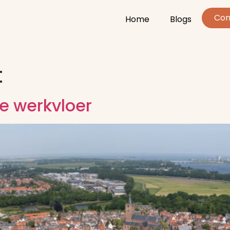
Con
Home
Blogs
t
e werkvloer