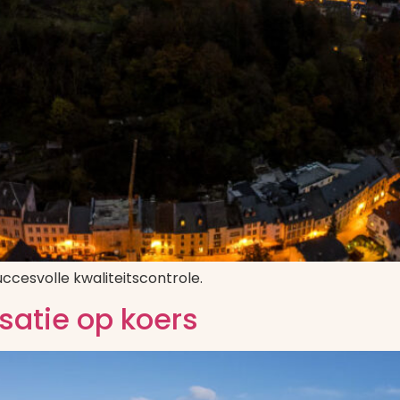
ccesvolle kwaliteitscontrole.
satie op koers