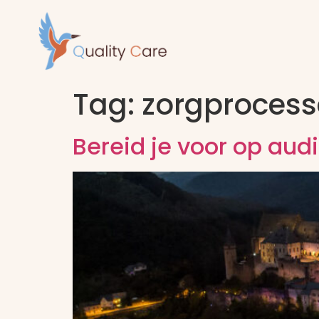
Tag:
zorgproces
Bereid je voor op audi