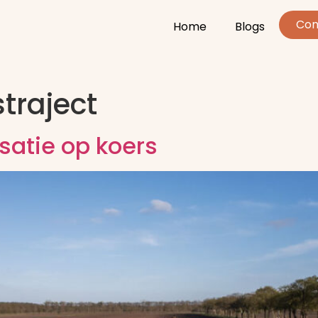
Con
Home
Blogs
straject
satie op koers