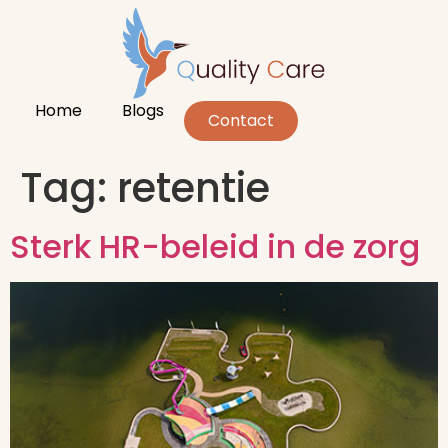
Home
Blogs
Contact
Tag:
retentie
Sterk HR-beleid in de zorg